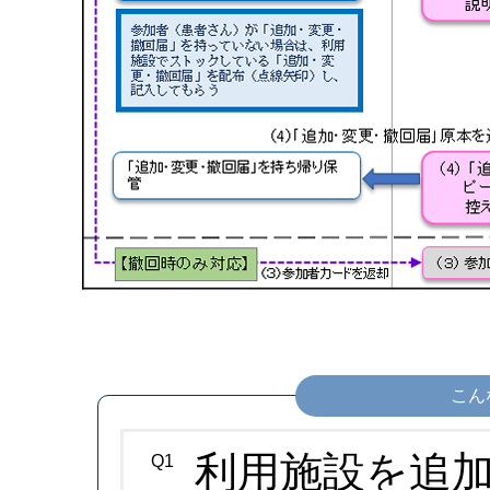
こん
利用施設を追
Q1